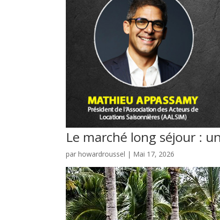
Le marché long séjour : une
par
howardroussel
|
Mai 17, 2026