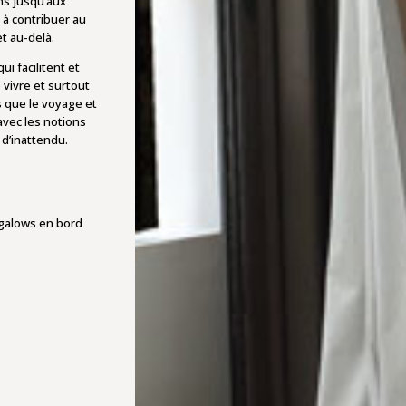
ns jusqu’aux
 à contribuer au
t au-delà.
i facilitent et
 vivre et surtout
s que le voyage et
avec les notions
 d’inattendu.
ngalows en bord