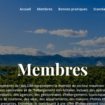
Accueil
Membres
Bonnes pratiques
Standa
Membres
membres de l’AALSIM représentent la diversité du secteur mauricien 
ion saisonnière et de l’hébergement non-hôtelier, incluant des opér
endants, des agences, des gestionnaires d’hébergements touristique
es de tourisme, des villas, des appartements, des maisons d’hôtes et
 prenantes. Ensemble, ils contribuent à une offre d’hébergement tou