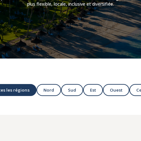
plus flexible, locale, inclusive et diversifiée.
es les régions
Nord
Sud
Est
Ouest
Ce