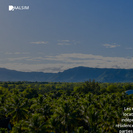
Les 
locat
indép
résidenc
parties