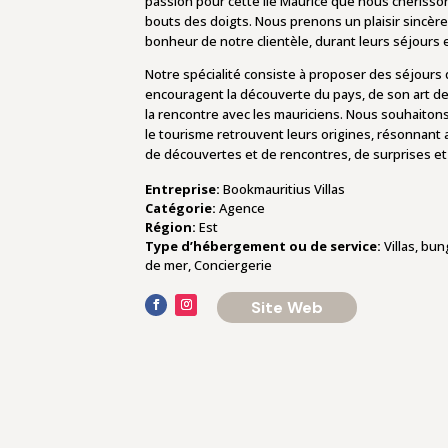
passion pour cette île Maurice que nous chérisso
bouts des doigts. Nous prenons un plaisir sincère
bonheur de notre clientèle, durant leurs séjours e
Notre spécialité consiste à proposer des séjours qu
encouragent la découverte du pays, de son art de
la rencontre avec les mauriciens. Nous souhaiton
le tourisme retrouvent leurs origines, résonnant 
de découvertes et de rencontres, de surprises et
Entreprise:
Bookmauritius Villas
Catégorie:
Agence
Région:
Est
Type d’hébergement ou de service:
Villas, bu
de mer, Conciergerie
Site Web