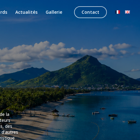
rds
Actualités
Gallerie
Contact
de la
ateurs
s, des
 d’autres
ristique